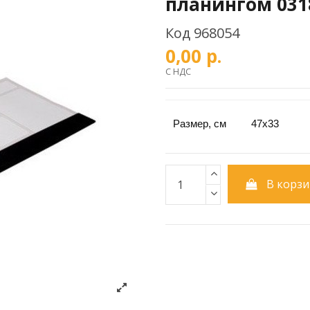
планингом 031
Код
968054
0,00 р.
С НДС
Размер, см
47x33
В корзи