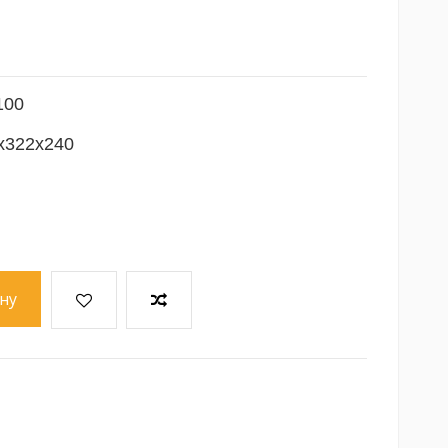
100
x322x240
ну