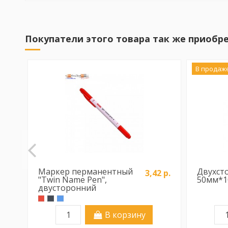
Покупатели этого товара так же приобре
В продаже
Маркер перманентный
Двухст
3,42 р.
"Twin Name Pen",
50мм*1
двусторонний
Красный
Черный
Синий
В корзину