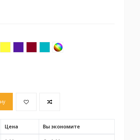
леный
Желтый
Фиолетовый
Бордовый
Бирюзовый
Ассорти
ну
Цена
Вы экономите