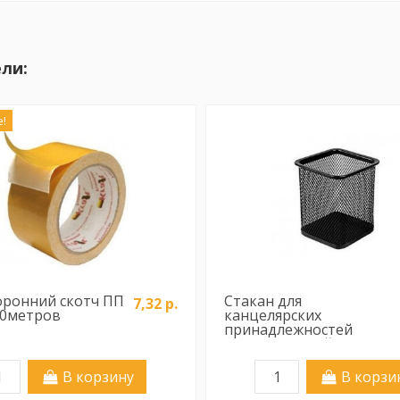
ли:
!
оронний скотч ПП
Стакан для
7,32 р.
0метров
канцелярских
принадлежностей
металлический Deli
9174
В корзину
В корзи