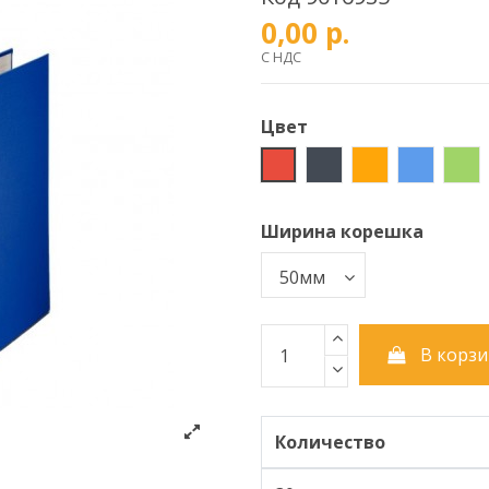
0,00 р.
С НДС
Цвет
Красный
Черный
Оранжевый
Синий
Зе
Ширина корешка
В корзи
Количество