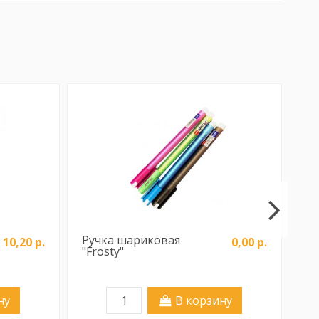
Ручка шариковая
Ск
10,20 р.
0,00 р.
"Frosty"
пр
ме
ну
В корзину