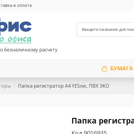
тавка и оплата
о безналичному расчету
БУМАГА
торы
Папка регистратор А4 YESли:, ПВХ ЭКО
Папка регистра
Код
9016935