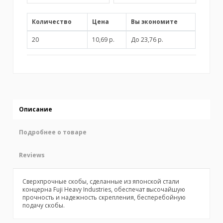
Количество
Цена
Вы экономите
20
10,69 р.
До 23,76 р.
Описание
Подробнее о товаре
Reviews
Сверхпрочные скобы, сделанные из японской стали
концерна Fuji Heavy Industries, обеспечат высочайшую
прочность и надежность скрепления, бесперебойную
подачу скобы.
No reviews