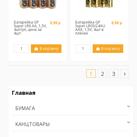
Батарейка GP
Батарейка GP
8,98 р.
8,98 р.
Super LR6 AA, 1,5V,
Super LR03/24AU
4шт/уп, цена за
ААА, 1,5V, 4шт в
4шт
плёнке
В корзину
В корзину
1
2
3
Главная
БУМАГА
КАНЦТОВАРЫ