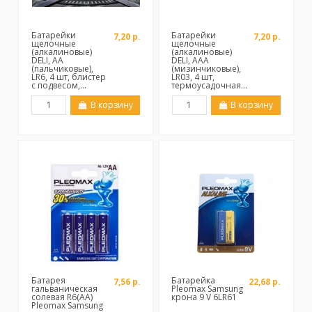
Батарейки
Батарейки
7,20 р.
7,20 р.
щелочные
щелочные
(алкалиновые)
(алкалиновые)
DELI, АА
DELI, ААА
(пальчиковые),
(мизинчиковые),
LR6, 4 шт, блистер
LR03, 4 шт,
с подвесом,...
термоусадочная...
В корзину
В корзину
Батарея
Батарейка
7,56 р.
22,68 р.
гальваническая
Pleomax Samsung
солевая R6(АА)
крона 9 V 6LR61
Pleomax Samsung