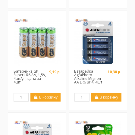
Батарейка GP
Батарейка
9,19 р.
10,30 р.
Super LR6 AA, 1,5V,
AgfaPhoto
4шт/уп, цена за
Alkaline Mignon
4шт
AA LR6 BP4, 4шт
В корзину
В корзину