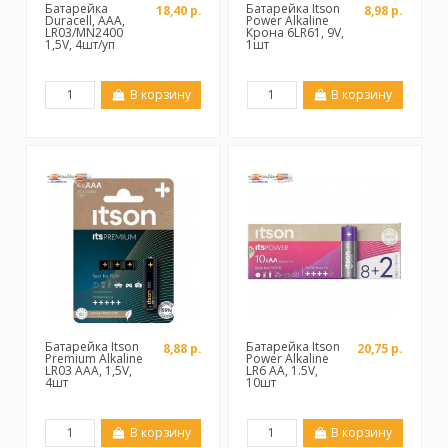
Батарейка
Батарейка Itson
18,40 р.
8,98 р.
Duracell, AAA,
Power Alkaline
LR03/MN2400
Крона 6LR61, 9V,
1,5V, 4шт/уп
1шт
В корзину
В корзину
Батарейка Itson
Батарейка Itson
8,88 р.
20,75 р.
Premium Alkaline
Power Alkaline
LR03 AAA, 1,5V,
LR6 AA, 1.5V,
4шт
10шт
В корзину
В корзину