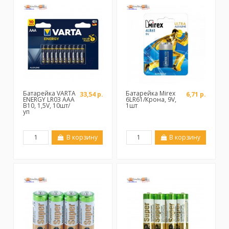
Батарейка VARTA
Батарейка Mirex
33,54 р.
6,71 р.
ENERGY LR03 AAA
6LR61/Крона, 9V,
B10, 1,5V, 10шт/
1шт
уп
В корзину
В корзину