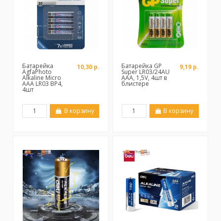
Батарейка
Батарейка GP
10,30 р.
9,19 р.
AgfaPhoto
Super LR03/24AU
Alkaline Micro
ААА, 1,5V, 4шт в
AAA LR03 BP4,
блистере
4шт
В корзину
В корзину