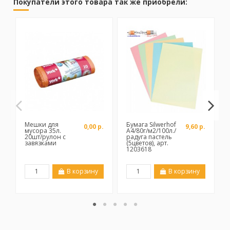
Покупатели этого товара так же приобрели:
Мешки для
Бумага Silwerhof
0,00 р.
9,60 р.
мусора 35л.
A4/80г/м2/100л./
20шт/рулон с
радуга пастель
завязками
(5цветов), арт.
1203618
В корзину
В корзину