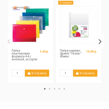
В продаже!
Папка
Папка-карман
1,44 р.
15,90 р.
пластиковая
(файл) "Yesли:"
формата А4 с
45мкн
кнопкой, ассорти
В корзину
В корзину