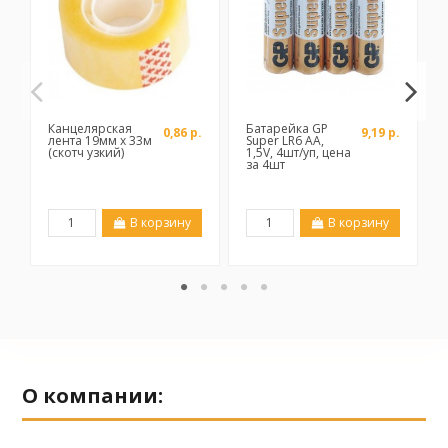
Канцелярская
Батарейка GP
0,86 р.
9,19 р.
лента 19мм х 33м
Super LR6 AA,
(скотч узкий)
1,5V, 4шт/уп, цена
за 4шт
В корзину
В корзину
О компании: