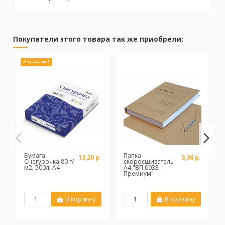
No reviews
Бренд
Покупатели этого товара так же приобрели:
В продаже!
Бумага
Папка
13,20 р.
3,36 р.
Снегурочка 80 г/
скоросшиватель
м2, 500л, А4
А4 "ВП 0033
Премиум"
В корзину
В корзину