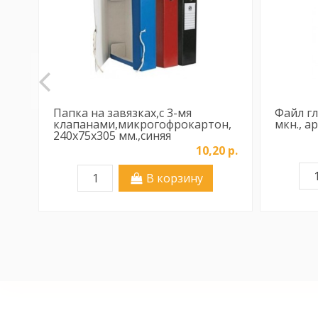
Папка на завязках,с 3-мя
Файл гл
клапанами,микрогофрокартон,
мкн., а
240х75х305 мм.,синяя
10,20 р.
В корзину