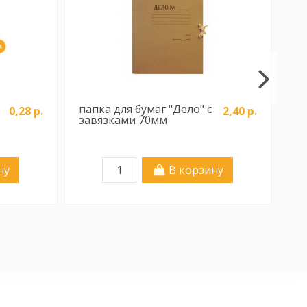
папка для бумаг "Дело" с
FO
0,28 р.
2,40 р.
завязками 70мм
зо
FO
ну
В корзину