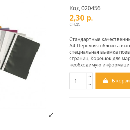
Код
020456
2,30 р.
С НДС
Стандартные качественн
А4. Перелняя обложка вып
специальная выемка позв
страниц. Корешок для ма
необходимую информаци
В корзи