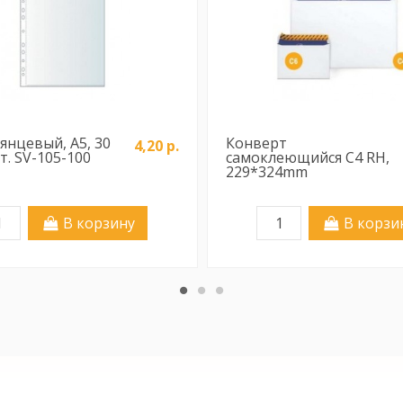
янцевый, А5, 30
Конверт
4,20 р.
рт. SV-105-100
самоклеющийся C4 RH,
229*324mm
В корзину
В корзи