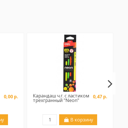
Карандаш ч.г. с ластиком
Ши
0,00 р.
0,47 р.
трехгранный "Neon"
ну
В корзину