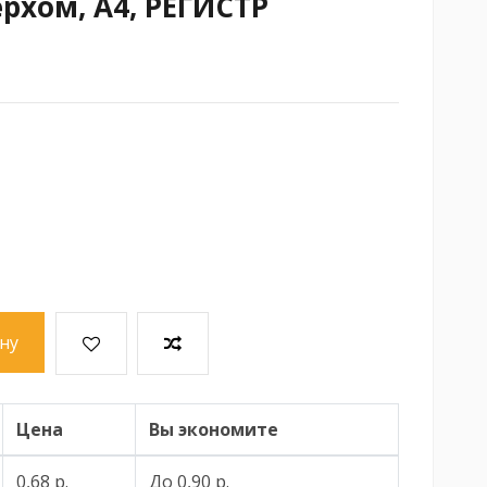
рхом, А4, РЕГИСТР
лтый
ну
Цена
Вы экономите
0,68 р.
До 0,90 р.