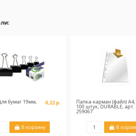
ли:
ля бумаг 19мм,
Папка-карман (файл) А4,
0,22 р.
100 штук, DURABLE, арт.
259067
В корзину
В корзи