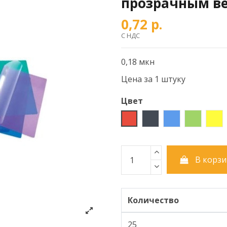
прозрачным ве
0,72 р.
С НДС
0,18 мкн
Цена за 1 штуку
Цвет
Красный
Черный
Синий
Зеленый
Же
В корзи
Количество
25