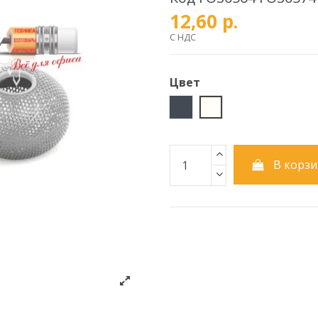
12,60 р.
С НДС
Цвет
Черный
Серебро
В корзи