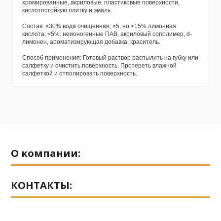
хромированные, акриловые, пластиковые поверхности,
кислотостойкую плитку и эмаль.
Состав: ≥30% вода очищенная; ≥5, но <15% лимонная
кислота; <5%: неионогенные ПАВ, акриловый сополимер, d-
лимонен, ароматизирующая добавка, краситель.
Способ применения: Готовый раствор распылить на губку или
салфетку и очистить поверхность. Протереть влажной
салфеткой и отполировать поверхность.
No reviews
О компании:
КОНТАКТЫ: