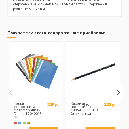
стержень Х 20 с синей или чёрной пастой. Стержень в
ручке не меняется.
No reviews
Покупатели этого товара так же приобрели:
Бренд
Папка
Карандаш
3,29 р.
2,22 р.
скоросшиватель
простой "Faber-
с перфорацией,
Castell 1111" HB
Donau 1704001PL-
без ластика
06
Красный
Синий
Зеленый
Ассорти