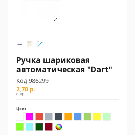
Ручка шариковая
автоматическая "Dart"
Код
986299
2,70 р.
С НДС
Цвет
Белый
Розовый
Красный
Серый
Черный
Оранжевый
Синий
Зеленый
Желтый
Светло-зелены
Салатовый
Светло-синий
Темно-зеленый
Бордовый
Ассорти