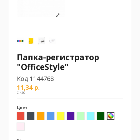
Папка-регистратор
"OfficeStyle"
Код
1144768
11,34 р.
С НДС
Цвет
Красный
Черный
Оранжевый
Синий
Желтый
Фиолетовый
Светло-зеленый
Светло-синий
Темно-зеленый
Ассорти
Светло-розовый